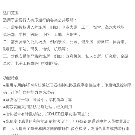
适用范围
适用于需要行人有序通行的各类公共场所：
一、需要授权进入的场所，例如：企业大厦、工厂、饭堂、高尔夫球场、
俱乐部、学校、医院、小区、工地、宾馆等；
二、需要验票的公共场所，例如景区、公园、健身房、游泳馆、体育馆、
影剧院、车站、码头、地铁、机场等；
三、对保安措施严格的场所，例如：政府机关、私人会所、研究所、金融
单位、电子工程防静电控制区等。
功能特点
●采用专用的ARM内核微处理器控制电路及数字定位技术，使启动及控制平
稳，让闸门自控能力更为准确；
●系统运行平稳、噪音小，结构简单可靠；
●机芯表面采用防锈防腐处理，经久耐用；
●控制板带有计数功能，LCD/LED显示功能(可选)；
●高精度传感器组和智能识别算法设计，可很好识别通道中的人员数量及走
向，大大提高了防夹和防尾随的准确性;多点检测，更适合儿童或携带行李